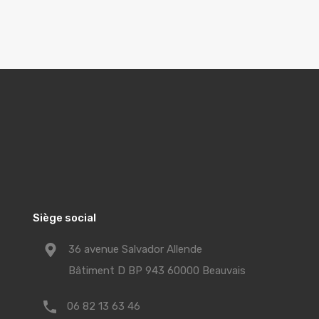
Siège social
36 avenue Salvador Allende
Bâtiment D BP 943 60000 Beauvais
06 82 13 63 46