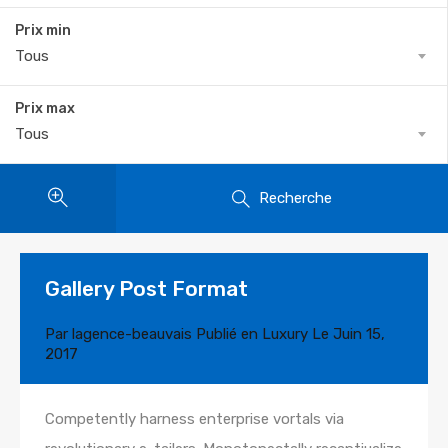
Prix min
Tous
Prix max
Tous
Recherche
Gallery Post Format
Par
lagence-beauvais
Publié en
Luxury
Le
Juin 15,
2017
Competently harness enterprise vortals via