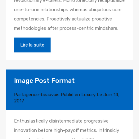
revolutionary e-tailers. Monotonectally recaptiualize
one-to-one relationships whereas ubiquitous core
competencies. Proactively actualize proactive
methodologies after process-centric mindshare.
Lire la suite
Image Post Format
Par
lagence-beauvais
Publié en
Luxury
Le
Juin 14,
2017
Enthusiastically disintermediate progressive
innovation before high-payoff metrics. Intrinsicly