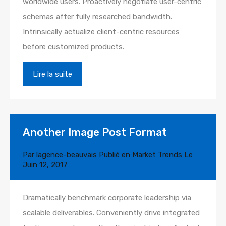
worldwide users. Proactively negotiate user-centric
schemas after fully researched bandwidth.
Intrinsically actualize client-centric resources
before customized products.
Lire la suite
Another Image Post Format
Par
lagence-beauvais
Publié en
Market Trends
Le
Juin 12, 2017
Dramatically benchmark corporate leadership via
scalable deliverables. Conveniently drive integrated