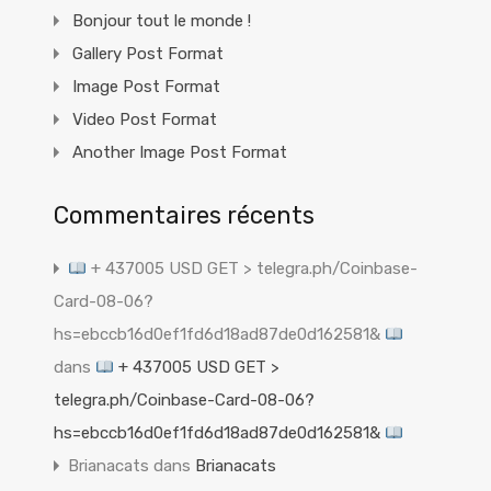
Bonjour tout le monde !
Gallery Post Format
Image Post Format
Video Post Format
Another Image Post Format
Commentaires récents
+ 437005 USD GET > telegra.ph/Coinbase-
Card-08-06?
hs=ebccb16d0ef1fd6d18ad87de0d162581&
dans
+ 437005 USD GET >
telegra.ph/Coinbase-Card-08-06?
hs=ebccb16d0ef1fd6d18ad87de0d162581&
Brianacats
dans
Brianacats