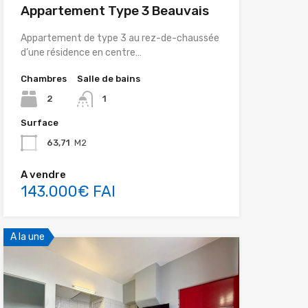
Appartement Type 3 Beauvais
Appartement de type 3 au rez-de-chaussée
d’une résidence en centre…
Chambres
Salle de bains
2
1
Surface
63,71
M2
A vendre
143.000€ FAI
A la une