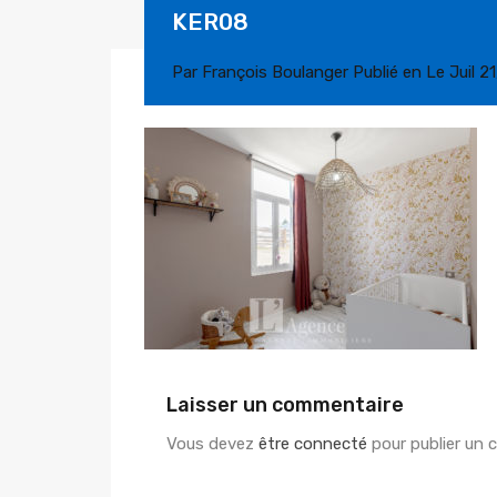
KER08
Par
François Boulanger
Publié en Le
Juil 2
Laisser un commentaire
Vous devez
être connecté
pour publier un 