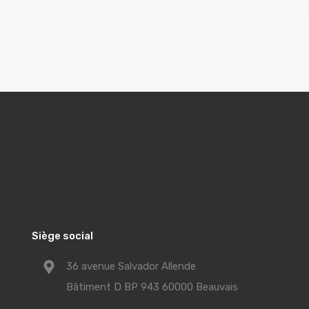
Siège social
36 avenue Salvador Allende
Bâtiment D BP 943 60000 Beauvais