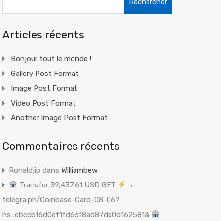
Articles récents
Bonjour tout le monde !
Gallery Post Format
Image Post Format
Video Post Format
Another Image Post Format
Commentaires récents
Ronaldjip
dans
Williambew
Transfer 39,437.61 USD GET
→
telegra.ph/Coinbase-Card-08-06?
hs=ebccb16d0ef1fd6d18ad87de0d162581&