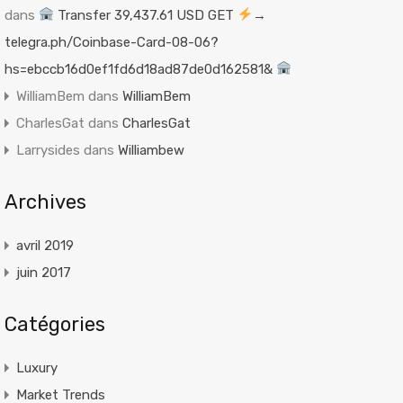
dans
Transfer 39,437.61 USD GET
→
telegra.ph/Coinbase-Card-08-06?
hs=ebccb16d0ef1fd6d18ad87de0d162581&
WilliamBem
dans
WilliamBem
CharlesGat
dans
CharlesGat
Larrysides
dans
Williambew
Archives
avril 2019
juin 2017
Catégories
Luxury
Market Trends