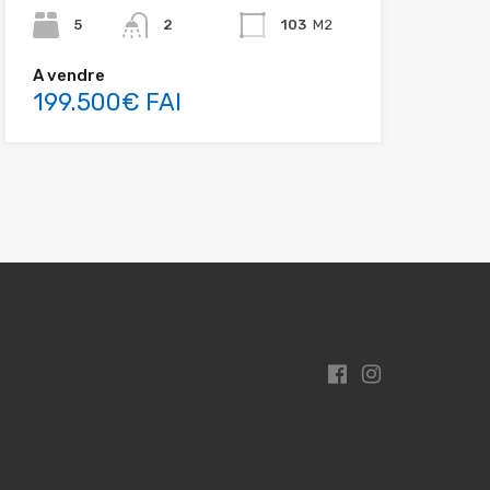
5
2
103
M2
A vendre
199.500€ FAI