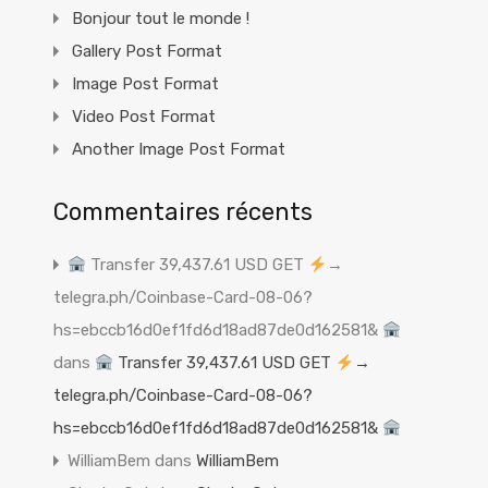
Bonjour tout le monde !
Gallery Post Format
Image Post Format
Video Post Format
Another Image Post Format
Commentaires récents
Transfer 39,437.61 USD GET
→
telegra.ph/Coinbase-Card-08-06?
hs=ebccb16d0ef1fd6d18ad87de0d162581&
dans
Transfer 39,437.61 USD GET
→
telegra.ph/Coinbase-Card-08-06?
hs=ebccb16d0ef1fd6d18ad87de0d162581&
WilliamBem
dans
WilliamBem