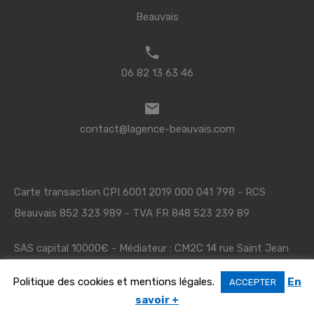
Beauvais
06 82 13 63 46
contact@lagence-beauvais.com
Carte transaction CPI 6001 2019 000 041 798 - RCS
Beauvais 852 323 989 - TVA FR 848 523 239 89
SAS capital 10000€ - Médiateur : CM2C 14 rue Saint Jean
75017 Paris - www.cm2c.net
Politique des cookies et mentions légales.
En
ACCEPTER
savoir +