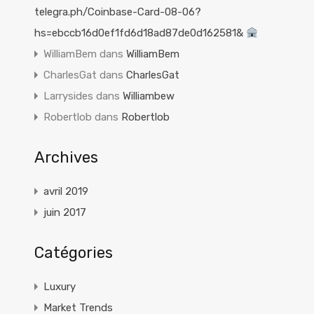
telegra.ph/Coinbase-Card-08-06?
hs=ebccb16d0ef1fd6d18ad87de0d162581&
WilliamBem
dans
WilliamBem
CharlesGat
dans
CharlesGat
Larrysides
dans
Williambew
Robertlob
dans
Robertlob
Archives
avril 2019
juin 2017
Catégories
Luxury
Market Trends