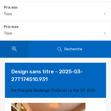
Prix min
Tous
Prix max
Tous
Recherche
Design sans titre – 2025-03-
27T174510.931
Par
François Boulanger
Publié en Le
Mar 27, 2025