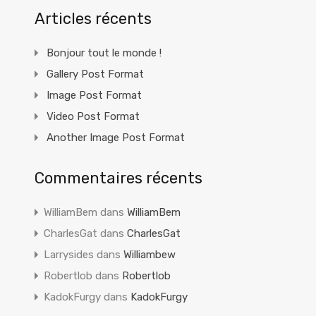
Articles récents
Bonjour tout le monde !
Gallery Post Format
Image Post Format
Video Post Format
Another Image Post Format
Commentaires récents
WilliamBem
dans
WilliamBem
CharlesGat
dans
CharlesGat
Larrysides
dans
Williambew
Robertlob
dans
Robertlob
KadokFurgy
dans
KadokFurgy