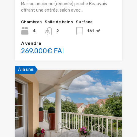
Maison ancienne (rénovée) proche Beauvais
offrant une entrée, salon avec…
Chambres
Salle de bains
Surface
4
2
161
m²
A vendre
269.000€ FAI
A la une