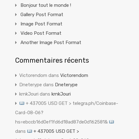
Bonjour tout le monde !
Gallery Post Format
Image Post Format
Video Post Format
Another Image Post Format
Commentaires récents
Victorendom
dans
Victorendom
Dneterype
dans
Dneterype
krnkJouri
dans
krnkJouri
+ 437005 USD GET > telegra.ph/Coinbase-
Card-08-06?
hs=ebccb16d0ef1fd6d18ad87de0d162581&
dans
+ 437005 USD GET >