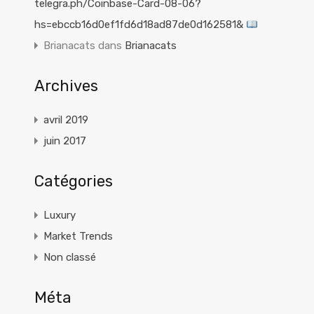
telegra.ph/Coinbase-Card-08-06?
hs=ebccb16d0ef1fd6d18ad87de0d162581&
Brianacats
dans
Brianacats
Archives
avril 2019
juin 2017
Catégories
Luxury
Market Trends
Non classé
Méta