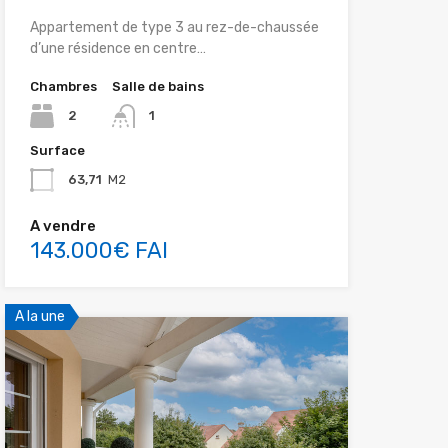
Appartement de type 3 au rez-de-chaussée
d’une résidence en centre…
Chambres
Salle de bains
2
1
Surface
63,71
M2
A vendre
143.000€ FAI
A la une