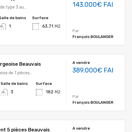
143.000€ FAI
de type 3 au…
Salle de bains
Surface
1
63,71
M2
Par
François BOULANGER
A vendre
rgeoise Beauvais
389.000€ FAI
oise de 7 pièces…
Salle de bains
Surface
3
182
M2
Par
François BOULANGER
A vendre
t 5 pièces Beauvais