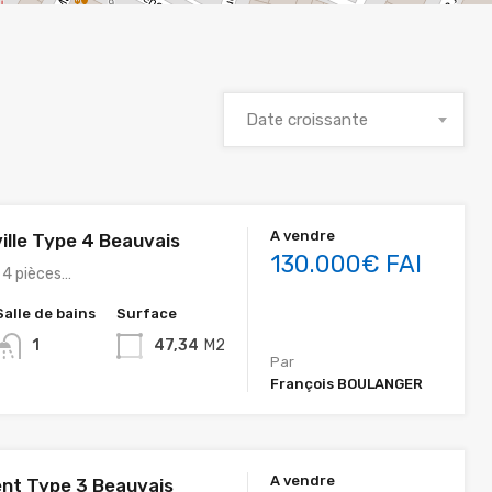
Date croissante
A vendre
ille Type 4 Beauvais
130.000€ FAI
e 4 pièces…
Salle de bains
Surface
1
47,34
M2
Par
François BOULANGER
A vendre
nt Type 3 Beauvais