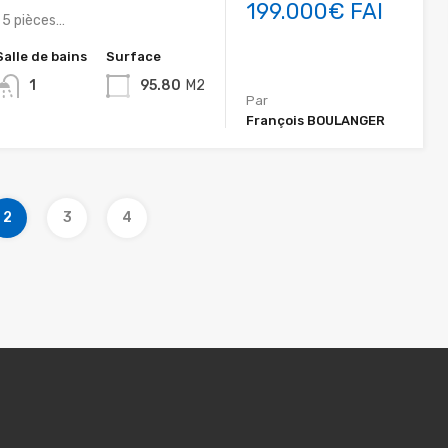
199.000€ FAI
e 5 pièces…
Salle de bains
Surface
1
95.80
M2
Par
François BOULANGER
2
3
4