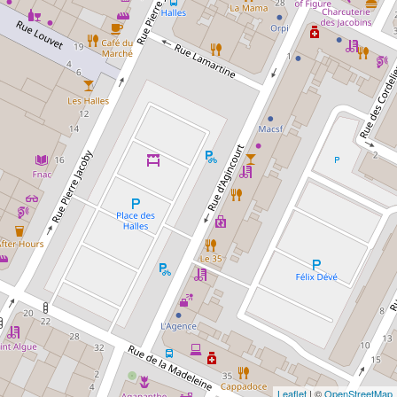
Leaflet
| ©
OpenStreetMap