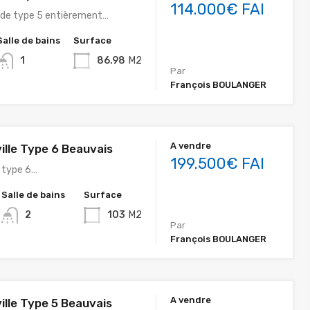
114.000€ FAI
de type 5 entièrement…
Salle de bains
Surface
1
86.98
M2
Par
François BOULANGER
A vendre
ille Type 6 Beauvais
199.500€ FAI
e type 6…
Salle de bains
Surface
2
103
M2
Par
François BOULANGER
A vendre
ille Type 5 Beauvais