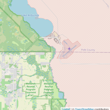
Leaflet
| ©
OpenStreetMap
contributors