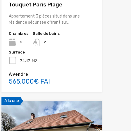
Touquet Paris Plage
Appartement 3 pièces situé dans une
résidence sécurisée offrant sur…
Chambres
Salle de bains
2
2
Surface
74.17
M2
A vendre
565.000€ FAI
A la une