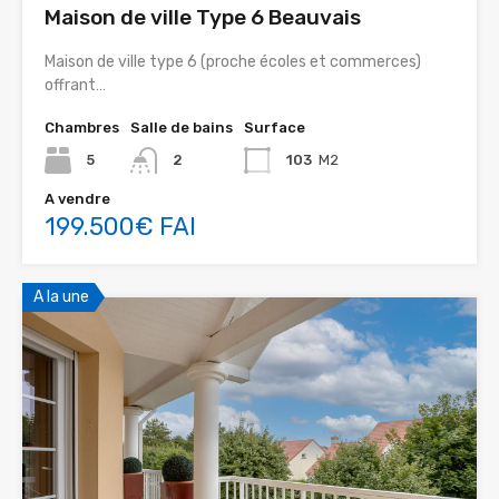
Maison de ville Type 6 Beauvais
Maison de ville type 6 (proche écoles et commerces)
offrant…
Chambres
Salle de bains
Surface
5
2
103
M2
A vendre
199.500€ FAI
A la une