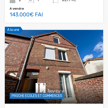
2
1
63,71
M2
A vendre
143.000€ FAI
A la une
PROCHE ECOLES ET COMMERCES