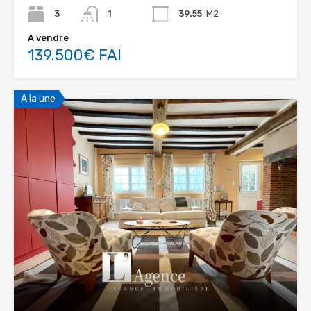
3
1
39.55
M2
A vendre
139.500€ FAI
A la une