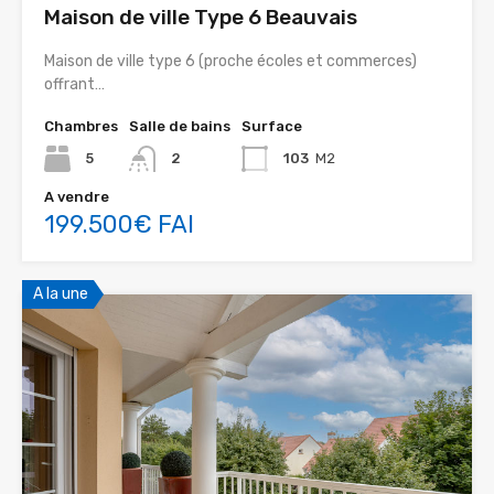
Maison de ville Type 6 Beauvais
Maison de ville type 6 (proche écoles et commerces)
offrant…
Chambres
Salle de bains
Surface
5
2
103
M2
A vendre
199.500€ FAI
A la une