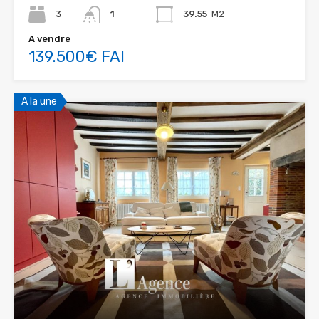
3
1
39.55
M2
A vendre
139.500€ FAI
A la une