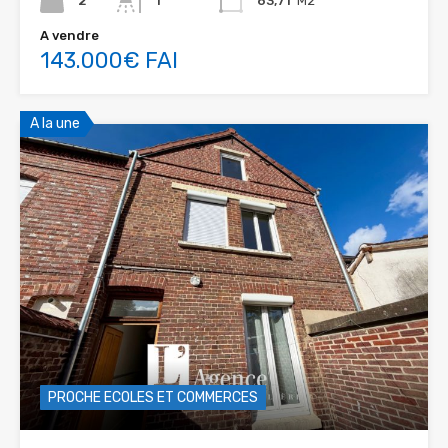
2
1
63,71
M2
A vendre
143.000€ FAI
A la une
PROCHE ECOLES ET COMMERCES